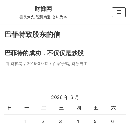
跳
财梯网
至
善良为先 智慧为道 奋斗为本
正
文
巴菲特致股东的信
巴菲特的成功，不仅仅是炒股
由
财梯网
2015-05-12
百家争鸣
,
财务自由
2026 年 6 月
日
一
二
三
四
五
六
1
2
3
4
5
6