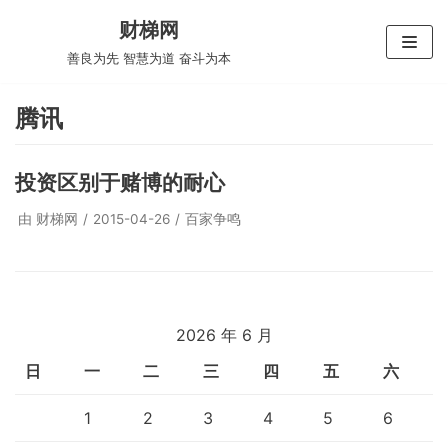
跳
财梯网
至
善良为先 智慧为道 奋斗为本
正
文
腾讯
投资区别于赌博的耐心
由
财梯网
2015-04-26
百家争鸣
2026 年 6 月
日
一
二
三
四
五
六
1
2
3
4
5
6