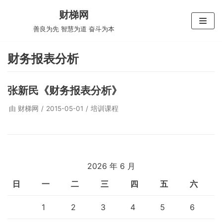
跳
财梯网
至
善良为先 智慧为道 奋斗为本
正
文
财务报表分析
张新民《财务报表分析》
由
财梯网
2015-05-01
培训课程
2026 年 6 月
日
一
二
三
四
五
六
1
2
3
4
5
6