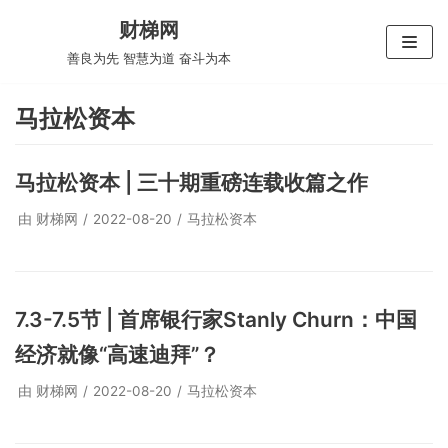
跳
财梯网
至
善良为先 智慧为道 奋斗为本
正
文
马拉松资本
马拉松资本 | 三十期重磅连载收篇之作
由
财梯网
2022-08-20
马拉松资本
7.3-7.5节 | 首席银行家Stanly Churn：中国
经济就像“高速迪拜”？
由
财梯网
2022-08-20
马拉松资本